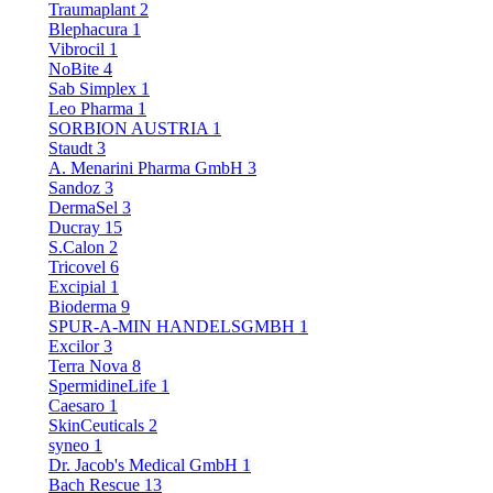
Traumaplant
2
Blephacura
1
Vibrocil
1
NoBite
4
Sab Simplex
1
Leo Pharma
1
SORBION AUSTRIA
1
Staudt
3
A. Menarini Pharma GmbH
3
Sandoz
3
DermaSel
3
Ducray
15
S.Calon
2
Tricovel
6
Excipial
1
Bioderma
9
SPUR-A-MIN HANDELSGMBH
1
Excilor
3
Terra Nova
8
SpermidineLife
1
Caesaro
1
SkinCeuticals
2
syneo
1
Dr. Jacob's Medical GmbH
1
Bach Rescue
13