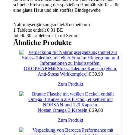
schnelle Freisetzung der speziellen Hautnährstoffe – für
eine glatte Haut und ein straffes Bindegewebe
Nahrungsergänzungsmittel/Kosmetikum
1 Tablette enthält 0,01 BE
Inhalt: 30 Tabletten I 15 ml Serum
Ähnliche Produkte
Frei von Lactose, Hefe und Gluten.
ÖKOPHARM® Stress-Toleranz Kapseln (ehem.
Anti-Stress Wirkkomplex)
€
39,90
Wichtige Hinweise:
Zum Produkt
Nahrungsergänzungsmittel stellen keinen Ersatz für eine
abwechslungsreiche und ausgewogene Ernährung sowie
für eine gesunde Lebensweise dar. Die angegebene
empfohlene Tagesdosis nicht überschreiten. Für Kinder
unerreichbar aufbewahren.
Norsan Omega-3 Kapseln
€
29,00
Zum Produkt