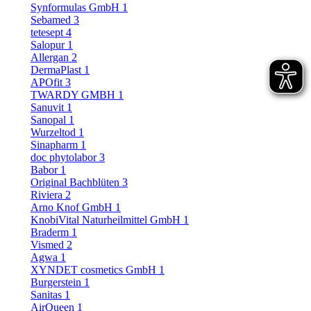
Synformulas GmbH
1
Sebamed
3
tetesept
4
Salopur
1
Allergan
2
DermaPlast
1
APOfit
3
TWARDY GMBH
1
Sanuvit
1
Sanopal
1
Wurzeltod
1
Sinapharm
1
doc phytolabor
3
Babor
1
Original Bachblüten
3
Riviera
2
Arno Knof GmbH
1
KnobiVital Naturheilmittel GmbH
1
Braderm
1
Vismed
2
Agwa
1
XYNDET cosmetics GmbH
1
Burgerstein
1
Sanitas
1
AirQueen
1