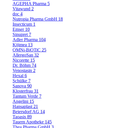
AGEPHA Pharma
5
Vitawund
2
doc
4
Nutropia Pharma GmbH
18
Insecticum
1
Emser
10
Sinupret
7
Adler Pharma
104
Kijimea
13
OMNi-BiOTiC
25
AllergoSan
32
Nicorette
15
Dr. Böhm
74
Venostasin
2
Hexal
6
Schülke
7
Sanova
90
Klosterfrau
31
Tantum Verde
7
Angelini
15
Hansaplast
21
Beiersdorf AG
14
Taoasis
89
Tauern Apotheke
145
Thea Pharma GmbH
3