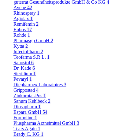
guterrat Gesundheitsprodukte GmbH & Co KG
4
Avene
42
Rhinospray
1
Agiolax
1
Remifemin
2
Eubos
17
Rohde
1
Pharmasgp GmbH
2
Kytta
2
InfectoPharm
2
Teofarma S.R.L.
1
Sanostol
6
Dr. Kade
6
Sterillium
1
Pevaryl
1
Diepharmex Laboratoires
3
Grippostad
4
Zinkorotat-Pos
1
Sanum Kehlbeck
2
Diosapharm
1
Espara GmbH
54
Formoline
1
Pluspharma Arzneimittel GmbH
3
Tears Again
1
Brady C. KG
1