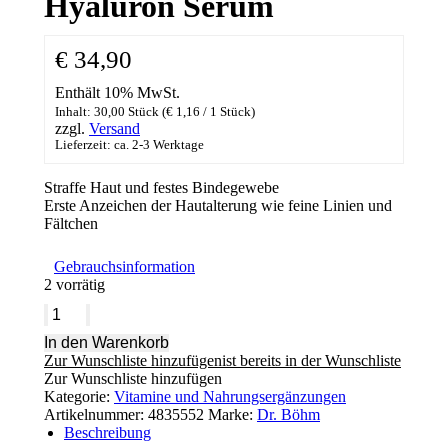
Hyaluron Serum
€
34,90
Enthält 10% MwSt.
Inhalt: 30,00 Stück (
€
1,16
/ 1 Stück)
zzgl.
Versand
Lieferzeit: ca. 2-3 Werktage
Straffe Haut und festes Bindegewebe
Erste Anzeichen der Hautalterung wie feine Linien und
Fältchen
Gebrauchsinformation
2 vorrätig
Dr.
Böhm®
In den Warenkorb
Hyaluron
Zur Wunschliste hinzufügen
ist bereits in der Wunschliste
complex
Zur Wunschliste hinzufügen
Tabletten
Kategorie:
Vitamine und Nahrungsergänzungen
+
Artikelnummer:
4835552
Marke:
Dr. Böhm
Hyaluron
Beschreibung
Serum