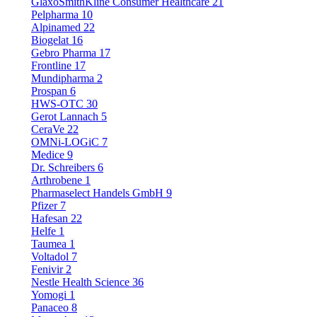
GlaxoSmithKline Consumer Healthcare
21
Pelpharma
10
Alpinamed
22
Biogelat
16
Gebro Pharma
17
Frontline
17
Mundipharma
2
Prospan
6
HWS-OTC
30
Gerot Lannach
5
CeraVe
22
OMNi-LOGiC
7
Medice
9
Dr. Schreibers
6
Arthrobene
1
Pharmaselect Handels GmbH
9
Pfizer
7
Hafesan
22
Helfe
1
Taumea
1
Voltadol
7
Fenivir
2
Nestle Health Science
36
Yomogi
1
Panaceo
8