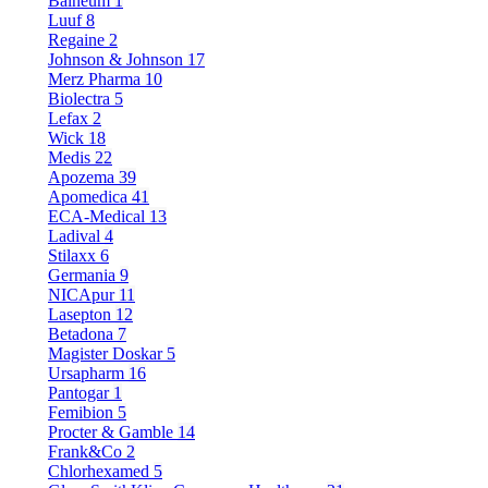
Balneum
1
Luuf
8
Regaine
2
Johnson & Johnson
17
Merz Pharma
10
Biolectra
5
Lefax
2
Wick
18
Medis
22
Apozema
39
Apomedica
41
ECA-Medical
13
Ladival
4
Stilaxx
6
Germania
9
NICApur
11
Lasepton
12
Betadona
7
Magister Doskar
5
Ursapharm
16
Pantogar
1
Femibion
5
Procter & Gamble
14
Frank&Co
2
Chlorhexamed
5