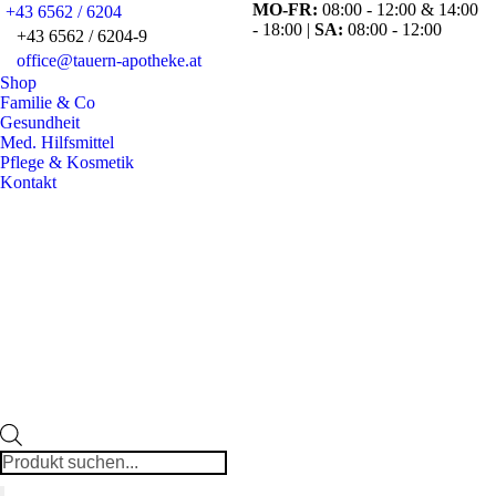
MO-FR:
08:00 - 12:00 & 14:00
+43 6562 / 6204
- 18:00 |
SA:
08:00 - 12:00
+43 6562 / 6204-9
office@tauern-apotheke.at
Fa
Shop
pa
Familie & Co
op
Gesundheit
in
Med. Hilfsmittel
Pflege & Kosmetik
n
Kontakt
w
Products
search