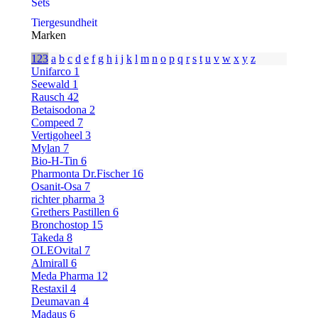
Sets
Tiergesundheit
Marken
123
a
b
c
d
e
f
g
h
i
j
k
l
m
n
o
p
q
r
s
t
u
v
w
x
y
z
Unifarco
1
Seewald
1
Rausch
42
Betaisodona
2
Compeed
7
Vertigoheel
3
Mylan
7
Bio-H-Tin
6
Pharmonta Dr.Fischer
16
Osanit-Osa
7
richter pharma
3
Grethers Pastillen
6
Bronchostop
15
Takeda
8
OLEOvital
7
Almirall
6
Meda Pharma
12
Restaxil
4
Deumavan
4
Madaus
6