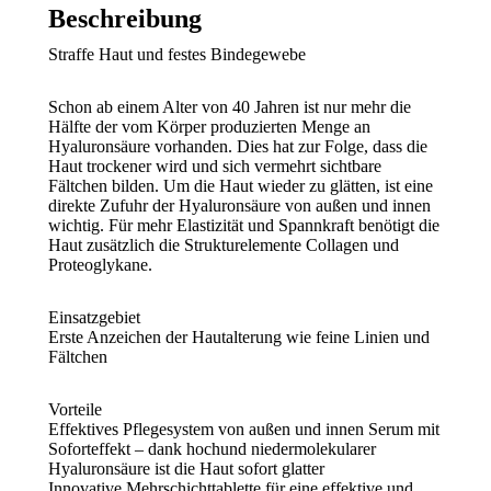
Menge
Beschreibung
Straffe Haut und festes Bindegewebe
Schon ab einem Alter von 40 Jahren ist nur mehr die
Hälfte der vom Körper produzierten Menge an
Hyaluronsäure vorhanden. Dies hat zur Folge, dass die
Haut trockener wird und sich vermehrt sichtbare
Fältchen bilden. Um die Haut wieder zu glätten, ist eine
direkte Zufuhr der Hyaluronsäure von außen und innen
wichtig. Für mehr Elastizität und Spannkraft benötigt die
Haut zusätzlich die Strukturelemente Collagen und
Proteoglykane.
Einsatzgebiet
Erste Anzeichen der Hautalterung wie feine Linien und
Fältchen
Vorteile
Effektives Pflegesystem von außen und innen Serum mit
Soforteffekt – dank hochund niedermolekularer
Hyaluronsäure ist die Haut sofort glatter
Innovative Mehrschichttablette für eine effektive und