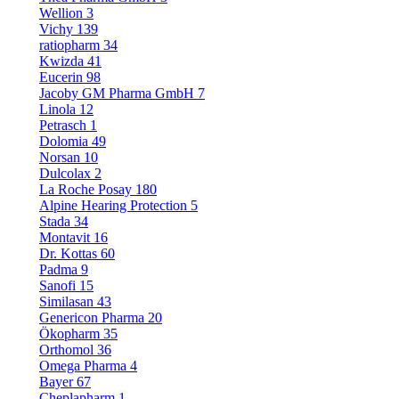
Wellion
3
Vichy
139
ratiopharm
34
Kwizda
41
Eucerin
98
Jacoby GM Pharma GmbH
7
Linola
12
Petrasch
1
Dolomia
49
Norsan
10
Dulcolax
2
La Roche Posay
180
Alpine Hearing Protection
5
Stada
34
Montavit
16
Dr. Kottas
60
Padma
9
Sanofi
15
Similasan
43
Genericon Pharma
20
Ökopharm
35
Orthomol
36
Omega Pharma
4
Bayer
67
Cheplapharm
1