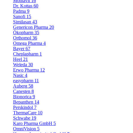
Montavit
16
Dr. Kottas
60
Padma
9
Sanofi
15
Similasan
43
Genericon Pharma
20
Ökopharm
35
Orthomol
36
Omega Pharma
4
Bayer
67
Cheplapharm
1
Heel
21
Weleda
30
Erwo Pharma
12
Nasic
4
easypharm
11
Auberg
58
Canesten
8
Bionorica
9
Bepanthen
14
Perskindol
7
ThermaCare
10
Schwabe
19
Karo Pharma GmbH
5
OmniVision
5