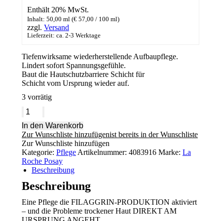
Enthält 20% MwSt.
Inhalt: 50,00 ml (
€
57,00
/ 100 ml)
zzgl.
Versand
Lieferzeit: ca. 2-3 Werktage
Tiefenwirksame wiederherstellende Aufbaupflege.
Lindert sofort Spannungsgefühle.
Baut die Hautschutzbarriere Schicht für
Schicht vom Ursprung wieder auf.
3 vorrätig
La
Roche
In den Warenkorb
Posay
Zur Wunschliste hinzufügen
ist bereits in der Wunschliste
Nutritic
Zur Wunschliste hinzufügen
Intense
Kategorie:
Pflege
Artikelnummer:
4083916
Marke:
La
Riche
Roche Posay
Menge
Beschreibung
Beschreibung
Eine Pflege die FILAGGRIN-PRODUKTION aktiviert
– und die Probleme trockener Haut DIREKT AM
URSPRUNG ANGEHT.