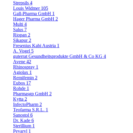
Strepsils
4
Louis Widmer
105
Gall-Pharma GmbH
1
Hager Pharma GmbH
2
Multi
4
Salus
7
Riopan
2
Sikapur
2
Fresenius Kabi Austria
1
A. Vogel
5
guterrat Gesundheitsprodukte GmbH & Co KG
4
Avene
42
Rhinospray
1
Agiolax
1
Remifemin
2
Eubos
17
Rohde
1
Pharmasgp GmbH
2
Kytta
2
InfectoPharm
2
Teofarma S.R.L.
1
Sanostol
6
Dr. Kade
6
Sterillium
1
Pevaryl
1