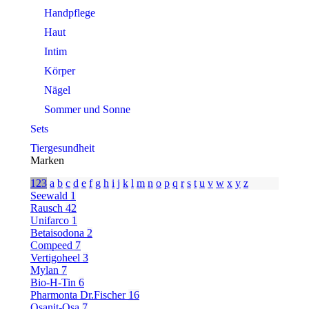
Handpflege
Haut
Intim
Körper
Nägel
Sommer und Sonne
Sets
Tiergesundheit
Marken
123
a
b
c
d
e
f
g
h
i
j
k
l
m
n
o
p
q
r
s
t
u
v
w
x
y
z
Seewald
1
Rausch
42
Unifarco
1
Betaisodona
2
Compeed
7
Vertigoheel
3
Mylan
7
Bio-H-Tin
6
Pharmonta Dr.Fischer
16
Osanit-Osa
7