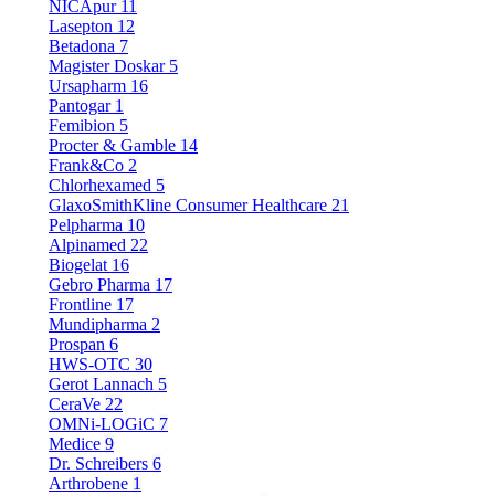
NICApur
11
Lasepton
12
Betadona
7
Magister Doskar
5
Ursapharm
16
Pantogar
1
Femibion
5
Procter & Gamble
14
Frank&Co
2
Chlorhexamed
5
GlaxoSmithKline Consumer Healthcare
21
Pelpharma
10
Alpinamed
22
Biogelat
16
Gebro Pharma
17
Frontline
17
Mundipharma
2
Prospan
6
HWS-OTC
30
Gerot Lannach
5
CeraVe
22
OMNi-LOGiC
7
Medice
9
Dr. Schreibers
6
Arthrobene
1