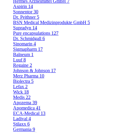
Hermes Arzneimittel GmbH
7
Aspirin
14
Sonnentor
30
Dr. Peithner
5
BSN Medical Medizinprodukte GmbH
5
Supradyn
14
Pure encapsulations
127
Dr. Schmidgall
6
Sinomarin
4
Sigmapharm
17
Balneum
1
Luuf
8
Regaine
2
Johnson & Johnson
17
Merz Pharma
10
Biolectra
5
Lefax
2
Wick
18
Medis
22
Apozema
39
Apomedica
41
ECA-Medical
13
Ladival
4
Stilaxx
6
Germania
9