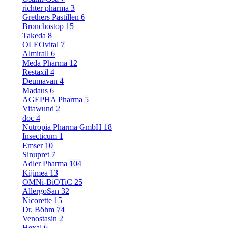
richter pharma
3
Grethers Pastillen
6
Bronchostop
15
Takeda
8
OLEOvital
7
Almirall
6
Meda Pharma
12
Restaxil
4
Deumavan
4
Madaus
6
AGEPHA Pharma
5
Vitawund
2
doc
4
Nutropia Pharma GmbH
18
Insecticum
1
Emser
10
Sinupret
7
Adler Pharma
104
Kijimea
13
OMNi-BiOTiC
25
AllergoSan
32
Nicorette
15
Dr. Böhm
74
Venostasin
2
Hexal
6