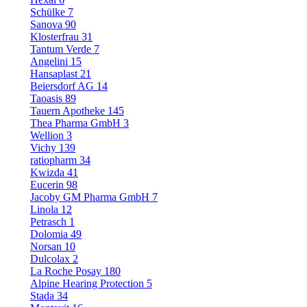
Schülke
7
Sanova
90
Klosterfrau
31
Tantum Verde
7
Angelini
15
Hansaplast
21
Beiersdorf AG
14
Taoasis
89
Tauern Apotheke
145
Thea Pharma GmbH
3
Wellion
3
Vichy
139
ratiopharm
34
Kwizda
41
Eucerin
98
Jacoby GM Pharma GmbH
7
Linola
12
Petrasch
1
Dolomia
49
Norsan
10
Dulcolax
2
La Roche Posay
180
Alpine Hearing Protection
5
Stada
34