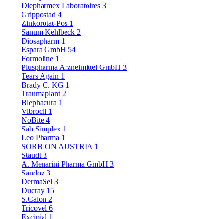
Diepharmex Laboratoires
3
Grippostad
4
Zinkorotat-Pos
1
Sanum Kehlbeck
2
Diosapharm
1
Espara GmbH
54
Formoline
1
Pluspharma Arzneimittel GmbH
3
Tears Again
1
Brady C. KG
1
Traumaplant
2
Blephacura
1
Vibrocil
1
NoBite
4
Sab Simplex
1
Leo Pharma
1
SORBION AUSTRIA
1
Staudt
3
A. Menarini Pharma GmbH
3
Sandoz
3
DermaSel
3
Ducray
15
S.Calon
2
Tricovel
6
Excipial
1