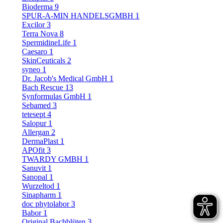
Bioderma
9
SPUR-A-MIN HANDELSGMBH
1
Excilor
3
Terra Nova
8
SpermidineLife
1
Caesaro
1
SkinCeuticals
2
syneo
1
Dr. Jacob's Medical GmbH
1
Bach Rescue
13
Synformulas GmbH
1
Sebamed
3
tetesept
4
Salopur
1
Allergan
2
DermaPlast
1
APOfit
3
TWARDY GMBH
1
Sanuvit
1
Sanopal
1
Wurzeltod
1
Sinapharm
1
doc phytolabor
3
Babor
1
Original Bachblüten
3