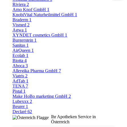
Riviera
2
Arno Knof GmbH
1
KnobiVital Naturheilmittel GmbH
1
Braderm
1
Vismed
2
Agwa
1
XYNDET cosmetics GmbH
1
Burgerstein
1
Sanitas
1
AirQueen
1
Ecolab
1
Biotta
4
Aboca
3
Allergika Pharma GmbH
7
Viatris
2
AdTab
1
TENA
7
Pistal
1
Make HoBo marketing GmbH
2
Lubexxx
2
Beurer
1
Declaré
62
Ihr Apotheken Service in
Österreich