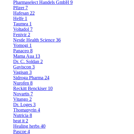
Pharmaselect Handels GmbH
9
Pfizer
7
Hafesan
22
Helfe
1
Taumea
1
Voltadol
7
Fenivir
2
Nestle Health Science
36
Yomogi
1
Panaceo
8
Mama Aua
13
Dr. C. Soldan
2
Gaviscon
3
Vagisan
3
Sidroga Pharma
24
Nurofen
8
Reckitt Benckiser
10
Novartis
7
Vitango
2
Dr. Loges
3
Thomapyrin
4
Nutricia
8
heat it
2
Healing herbs
40
Pascoe
4